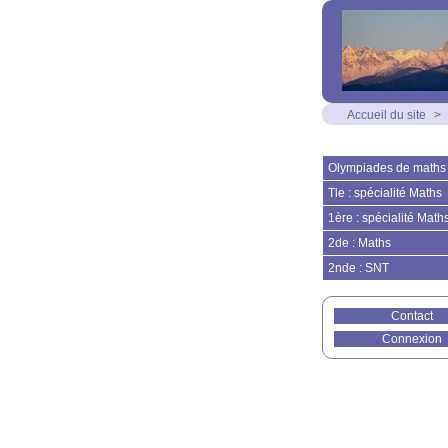
Accueil du site
>
Olympiades de maths
Tle : spécialité Maths
1ère : spécialité Math
2de : Maths
2nde : SNT
Contact
Connexion