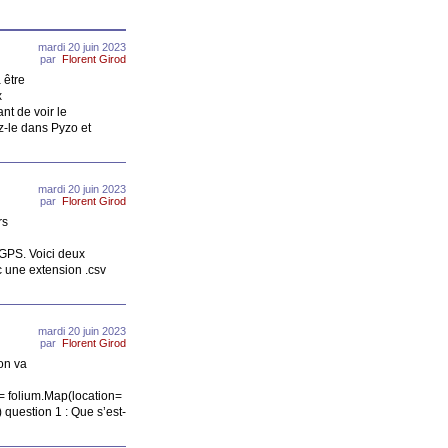
mardi 20 juin 2023
par
Florent Girod
 être
x
t de voir le
z-le dans Pyzo et
mardi 20 juin 2023
par
Florent Girod
rs
 GPS. Voici deux
c une extension .csv
mardi 20 juin 2023
par
Florent Girod
on va
c= folium.Map(location=
question 1 : Que s’est-