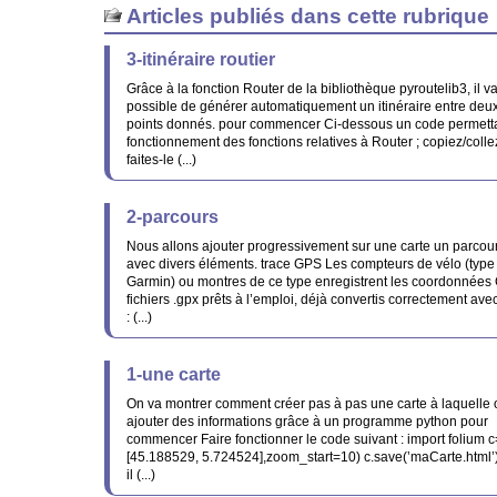
Articles publiés dans cette rubrique
3-itinéraire routier
Grâce à la fonction Router de la bibliothèque pyroutelib3, il va
possible de générer automatiquement un itinéraire entre deu
points donnés. pour commencer Ci-dessous un code permettan
fonctionnement des fonctions relatives à Router ; copiez/colle
faites-le (...)
2-parcours
Nous allons ajouter progressivement sur une carte un parcou
avec divers éléments. trace GPS Les compteurs de vélo (type
Garmin) ou montres de ce type enregistrent les coordonnées
fichiers .gpx prêts à l’emploi, déjà convertis correctement ave
: (...)
1-une carte
On va montrer comment créer pas à pas une carte à laquelle 
ajouter des informations grâce à un programme python pour
commencer Faire fonctionner le code suivant : import folium 
[45.188529, 5.724524],zoom_start=10) c.save(’maCarte.html’) 
il (...)