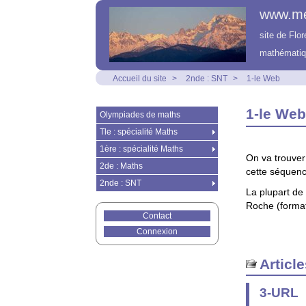
www.m
site de Flo
mathématiq
Accueil du site
>
2nde : SNT
>
1-le Web
1-le Web
Olympiades de maths
Tle : spécialité Maths
1ère : spécialité Maths
On va trouver 
2de : Maths
cette séquenc
2nde : SNT
La plupart de
Roche (forma
Contact
Connexion
Articl
3-URL