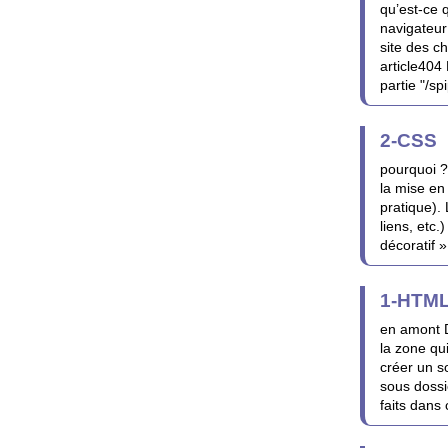
qu’est-ce 
navigateur
site des c
article404
partie "/sp
2-CSS
pourquoi ?
la mise en
pratique).
liens, etc.
décoratif »
1-HTM
en amont D
la zone qui
créer un s
sous dossi
faits dans 