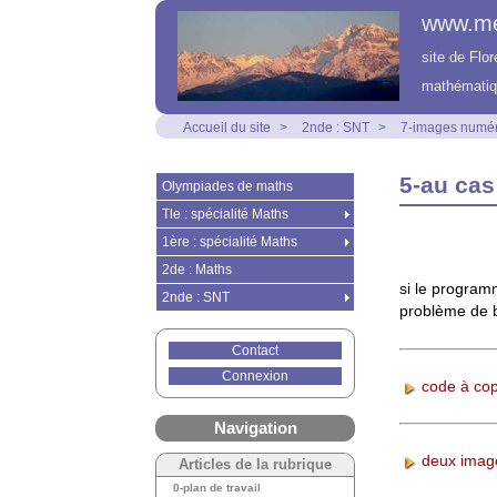
www.m
site de Flo
mathématiq
Accueil du site
>
2nde : SNT
>
7-images numé
5-au cas
Olympiades de maths
Tle : spécialité Maths
1ère : spécialité Maths
2de : Maths
si le program
2nde : SNT
problème de b
Contact
Connexion
code à cop
Navigation
deux image
Articles de la rubrique
0-plan de travail