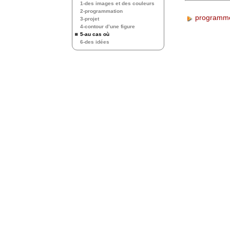
1-des images et des couleurs
2-programmation
programme
3-projet
4-contour d’une figure
5-au cas où
6-des idées