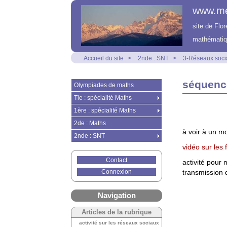
www.m
site de Flo
mathématiq
Accueil du site
>
2nde : SNT
>
3-Réseaux soci
séquenc
Olympiades de maths
Tle : spécialité Maths
1ère : spécialité Maths
2de : Maths
à voir à un m
2nde : SNT
vidéo sur les
Contact
activité pour 
Connexion
transmission d
Navigation
Articles de la rubrique
activité sur les réseaux sociaux