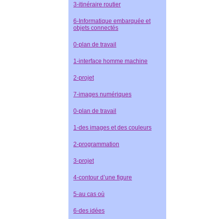
3-itinéraire routier
6-Informatique embarquée et
objets connectés
0-plan de travail
1-interface homme machine
2-projet
7-images numériques
0-plan de travail
1-des images et des couleurs
2-programmation
3-projet
4-contour d’une figure
5-au cas où
6-des idées