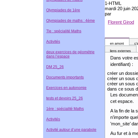
1-HTML
mardi 20 juin 20
Olympiades de 1ère
par
Olympiades de maths : 4ème
Florent Girod
Tle : spécialité Maths
Activités
en amont
c’
liens externes
deux exercices de géométrie
dans l’espace
Dans votre esp
identifiant) :
DM 25_26
créer un dossi
Documents importants
créer un sous d
créer un sous d
Exercices en autonomie
dans ce sous d
Les documents
tests et devoirs 25_26
cet espace.
1ère : spécialité Maths
A la fin de la
n’importe quel
Activités
’mon_site’ da
Activité autour d’une parabole
Au fur et à m